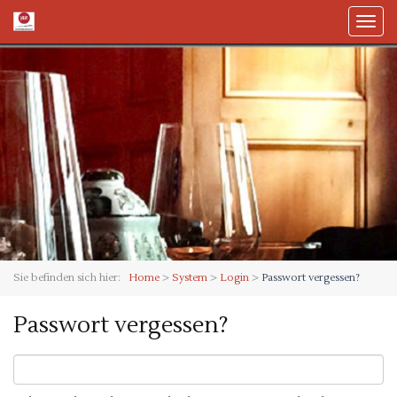
Toggl
naviga
Sie befinden sich hier:
Home
>
System
>
Login
>
Passwort vergessen?
Passwort vergessen?